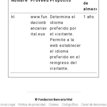
Nombre
Proveedor
Propósito
de
almacenam
hl
www.fun
Determina el
1 año
dacionb
idioma
ancariav
preferido por
ital.eus
el visitante.
Permite a la
web establecer
el idioma
preferido en el
reingreso del
visitante.
© Fundacion Bancaria Vital
Aviso Legal
Politica de privacidad
Cookies
Código Ético
Canal de denuncias