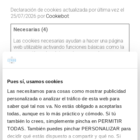
Declaración de cookies actualizada por última vez el
25/07/2026 por
Cookiebot
:
Necesarias (4)
Las cookies necesarias ayudan a hacer una página
web utilizable activando funciones básicas como la
navegación en la página y el acceso a áreas
seguras de la página web. La página web no puede
funcionar adecuadamente sin estas cookies.
Duración
Pues sí, usamos cookies
máxima
Nombre
Proveedor
Propósito
Las necesitamos para cosas como mostrar publicidad
de
personalizada o analizar el tráfico de esta web para
almacenam
saber qué tal nos va. No estás obligado a aceptarlas
CookieC
Cookieb
Almacena el
1 año
todas, aunque es lo más práctico y cómodo. Sí tú
onsent
ot
estado de
también lo crees, simplemente pincha en
PERMITIR
consentimiento
TODAS
. También puedes pinchar
PERSONALIZAR
para
de cookies del
decidir qué estás dispuesto a compartir y qué no. Si