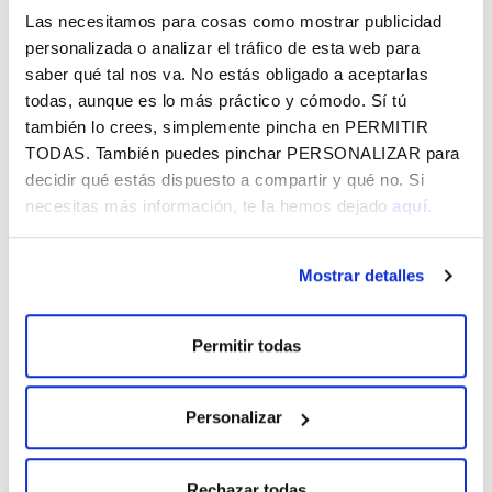
Las necesitamos para cosas como mostrar publicidad
Diciembre 2013
personalizada o analizar el tráfico de esta web para
Ley 26/2013, de 27 de diciembre, de cajas de ahorro y
saber qué tal nos va. No estás obligado a aceptarlas
fundaciones bancarias.
todas, aunque es lo más práctico y cómodo. Sí tú
Noviembre 2015
también lo crees, simplemente pincha en
PERMITIR
Circular 6/2015, de 17 de noviembre, del Banco de
TODAS
. También puedes pinchar
PERSONALIZAR
para
España, sobre determinados aspectos de los informes
decidir qué estás dispuesto a compartir y qué no. Si
de remuneraciones y gobierno corporativo de las
necesitas más información, te la hemos dejado
aquí.
cajas de ahorros que no emitan valores admitidos a
negociación en mercados oficiales de valores y sobre
las obligaciones de las fundaciones bancarias
Mostrar detalles
derivadas de sus participaciones en entidades de
crédito.
Junio 2016
Permitir todas
Ley 9/2016, de 2 de junio, de Fundaciones del País
Vasco.
Personalizar
Julio 2019
Decreto 115/2019, de 23 de julio, por el que se
aprueba el reglamento del protectorado y del registro
Rechazar todas