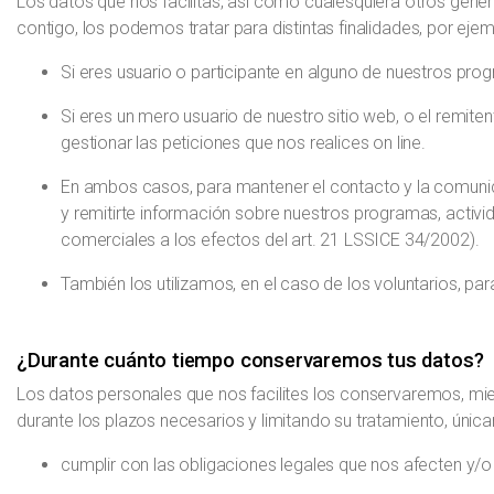
Los datos que nos facilitas, así como cualesquiera otros gene
contigo, los podemos tratar para distintas finalidades, por ejem
Si eres usuario o participante en alguno de nuestros pro
Si eres un mero usuario de nuestro sitio web, o el remiten
gestionar las peticiones que nos realices on line.
En ambos casos, para mantener el contacto y la comunica
y remitirte información sobre nuestros programas, activi
comerciales a los efectos del art. 21 LSSICE 34/2002).
También los utilizamos, en el caso de los voluntarios, par
¿Durante cuánto tiempo conservaremos tus datos?
Los datos personales que nos facilites los conservaremos, mient
durante los plazos necesarios y limitando su tratamiento, únic
cumplir con las obligaciones legales que nos afecten y/o