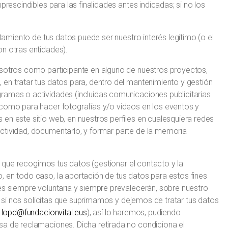
prescindibles para las finalidades antes indicadas; si no los
atamiento de tus datos puede ser nuestro interés legítimo (o el
on otras entidades).
osotros como participante en alguno de nuestros proyectos,
en tratar tus datos para, dentro del mantenimiento y gestión
ramas o actividades (incluidas comunicaciones publicitarias
 como para hacer fotografías y/o videos en los eventos y
en este sitio web, en nuestros perfiles en cualesquiera redes
ctividad, documentarlo, y formar parte de la memoria
la que recogimos tus datos (gestionar el contacto y la
, en todo caso, la aportación de tus datos para estos fines
es siempre voluntaria y siempre prevalecerán, sobre nuestro
ue si nos solicitas que suprimamos y dejemos de tratar tus datos
a
lopd@fundacionvital.eus
), así lo haremos, pudiendo
sa de reclamaciones. Dicha retirada no condiciona el