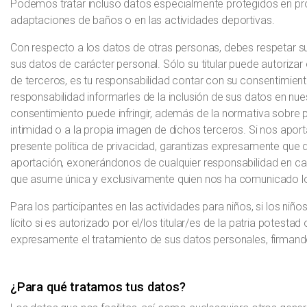
Podemos tratar incluso datos especialmente protegidos en pr
adaptaciones de baños o en las actividades deportivas.
Con respecto a los datos de otras personas, debes respetar su
sus datos de carácter personal. Sólo su titular puede autorizar 
de terceros, es tu responsabilidad contar con su consentimiento
responsabilidad informarles de la inclusión de sus datos en nue
consentimiento puede infringir, además de la normativa sobre pr
intimidad o a la propia imagen de dichos terceros. Si nos apor
presente política de privacidad, garantizas expresamente que d
aportación, exonerándonos de cualquier responsabilidad en cas
que asume única y exclusivamente quien nos ha comunicado l
Para los participantes en las actividades para niños, si los ni
lícito si es autorizado por el/los titular/es de la patria potesta
expresamente el tratamiento de sus datos personales, firmando a
¿Para qué tratamos tus datos?