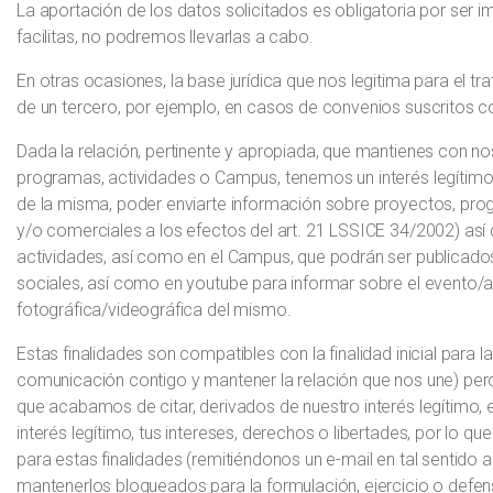
La aportación de los datos solicitados es obligatoria por ser im
facilitas, no podremos llevarlas a cabo.
En otras ocasiones, la base jurídica que nos legitima para el tr
de un tercero, por ejemplo, en casos de convenios suscritos c
Dada la relación, pertinente y apropiada, que mantienes con n
programas, actividades o Campus, tenemos un interés legítimo, 
de la misma, poder enviarte información sobre proyectos, prog
y/o comerciales a los efectos del art. 21 LSSICE 34/2002) así
actividades, así como en el Campus, que podrán ser publicados 
sociales, así como en youtube para informar sobre el evento/a
fotográfica/videográfica del mismo.
Estas finalidades son compatibles con la finalidad inicial para 
comunicación contigo y mantener la relación que nos une) pero
que acabamos de citar, derivados de nuestro interés legítimo, 
interés legítimo, tus intereses, derechos o libertades, por lo q
para estas finalidades (remitiéndonos un e-mail en tal sentido 
mantenerlos bloqueados para la formulación, ejercicio o defen