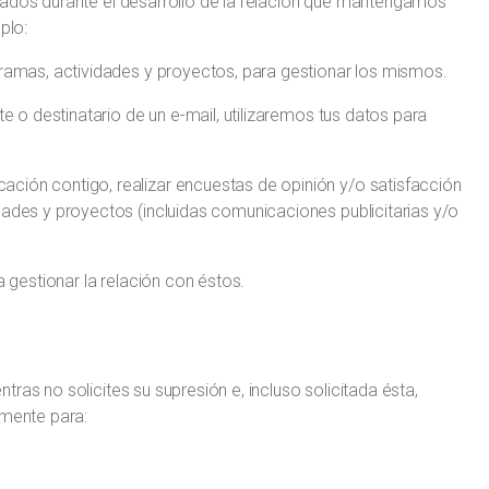
rados durante el desarrollo de la relación que mantengamos
plo:
gramas, actividades y proyectos, para gestionar los mismos.
te o destinatario de un e-mail, utilizaremos tus datos para
ción contigo, realizar encuestas de opinión y/o satisfacción
dades y proyectos (incluidas comunicaciones publicitarias y/o
a gestionar la relación con éstos.
ras no solicites su supresión e, incluso solicitada ésta,
amente para: