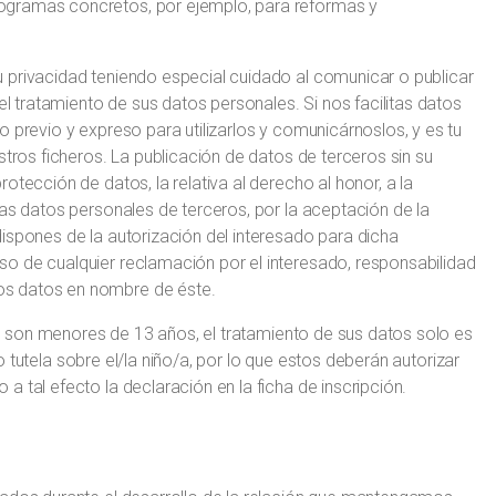
ogramas concretos, por ejemplo, para reformas y
 privacidad teniendo especial cuidado al comunicar o publicar
el tratamiento de sus datos personales. Si nos facilitas datos
 previo y expreso para utilizarlos y comunicárnoslos, y es tu
stros ficheros. La publicación de datos de terceros sin su
otección de datos, la relativa al derecho al honor, a la
tas datos personales de terceros, por la aceptación de la
ispones de la autorización del interesado para dicha
o de cualquier reclamación por el interesado, responsabilidad
os datos en nombre de éste.
ños son menores de 13 años, el tratamiento de sus datos solo es
d o tutela sobre el/la niño/a, por lo que estos deberán autorizar
 tal efecto la declaración en la ficha de inscripción.