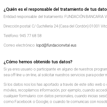
¿Quién es el responsable del tratamiento de tus dat
Entidad responsable del tratamiento: FUNDACIÓN BANCARIA
Dirección postal: C/ Cuchillería 24 (Casa del Cordón) 01001 Vit
Teléfono: 945 77 68 58
Correo electrónico:
lopd@fundacionvital.eus
¿Cómo hemos obtenido tus datos?
Si ya eres usuario o participante en alguno de nuestros program
sea off-line u on-line, al solicitar nuestros servicios para poder
Si los datos nos los has aportado a través de este sitio web o
móviles, recopilamos información, por ejemplo, cuando accedes
cualquier formulario con datos personales, cuando inicias sesi
como Facebook o Google; o cuando te comunicas con nosotro