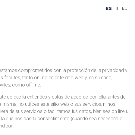
ES
EU
amos comprometidos con la protección de la privacidad y
acilites, tanto on line en este sitio web y, en su caso,
iles, como off-line.
ate de que la entiendes y estás de acuerdo con ella, antes de
 misma, no utilices este sitio web o sus servicios, ni nos
iera de sus servicios o facilitarnos tus datos, bien sea on line u
r la que nos das tu consentimiento (cuando sea necesario el
indican.